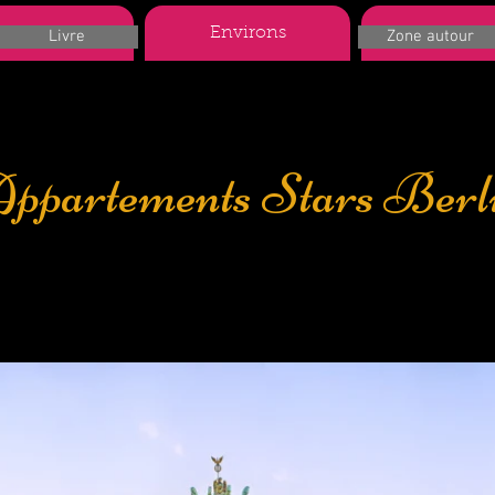
partements
Environs
More
Livre
Zone autour
ppartements Stars Berl