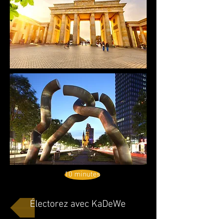
10 minutes
Électorez avec KaDeWe