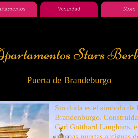
artamentos
Vecindad
More
partamentos Stars Berl
Puerta de Brandeburgo
Sin duda es el símbolo de l
Brandenburgo. Construida
Carl Gotthard Langhans, er
muchas puertas antiguas d