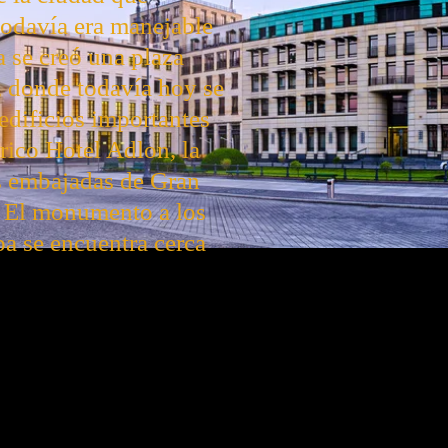
todavía era manejable
a se creó una plaza
z, donde todavía hoy se
edificios importantes
rico Hotel Adlon, la
s embajadas de Gran
. El monumento a los
a se encuentra cerca