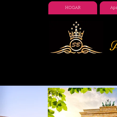
HOGAR
Ap
A