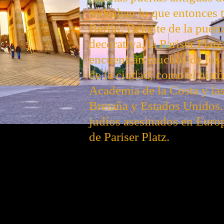
rodeaban lo que entonces 
Berlín. Delante de la puert
decorativa, la Pariser Plat
encuentran muchos de los 
de la ciudad, como el histó
Academia de la Costa y la
Bretaña y Estados Unidos
judíos asesinados en Europ
de Pariser Platz.