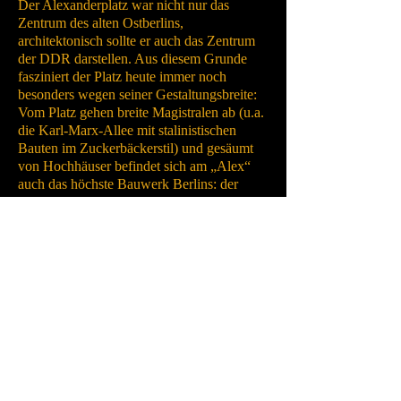
Der Alexanderplatz war nicht nur das
Zentrum des alten Ostberlins,
architektonisch sollte er auch das Zentrum
der DDR darstellen. Aus diesem Grunde
fasziniert der Platz heute immer noch
besonders wegen seiner Gestaltungsbreite:
Vom Platz gehen breite Magistralen ab (u.a.
die Karl-Marx-Allee mit stalinistischen
Bauten im Zuckerbäckerstil) und gesäumt
von Hochhäuser befindet sich am „Alex“
auch das höchste Bauwerk Berlins: der
Fernsehturm.
Ebenfalls in unmittelbarer Nähe befinden
sich das Rote Rathaus (der Sitz des Berliner
Bürgermeisters) und das nach historischem
Vorbild in den 1980er Jahren
wiedererrichtete Nikolaiviertel. Ganz
unpassend zur sozialistischen Idee befinden
sich rings um den Alexanderplatz übrigens
die ältesten Kirchen der Stadt, so z.B. die
Nikolaikirche von 1230 und die
Marienkirche von 1294.